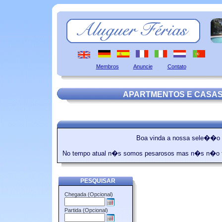
Membros
Anuncie
Contato
APARTMENTOS E CASAS
Boa vinda a nossa sele��o d
No tempo atual n�s somos pesarosos mas n�s n�o tem
PESQUISAR
Chegada (Opcional)
Partida (Opcional)