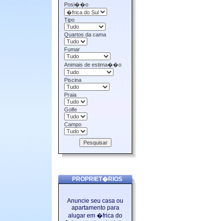
Posi��o
Tipo
Quartos da cama
Fumar
Animais de estima��o
Piscina
Praia
Golfe
Campo
PROPRIET�RIOS
Anuncie seu casa ou
apartamento para
alugar em �frica do