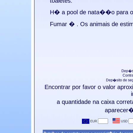
toaletes.
H� a
pool de nata��o para o
Fumar �
. Os animais de e
Dep�si
Contr
Dep�sito de se
Encontrar por favor o valor apr
a quantidade na caixa corre
aparecer� 