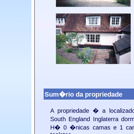
Sum�rio da propriedade
A propriedade � a
localiza
South England
Inglaterra do
H� 0 �nicas camas e 1 cam