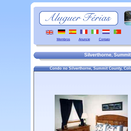
Membros
Anuncie
Contato
Silverthorne, Summit
Condo no Silverthorne, Summit County, Co