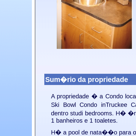
Sum�rio da propriedade
A propriedade � a
Condo loca
Ski Bowl Condo inTruckee
C
dentro studi bedrooms. H� �n
1 banheiros e 1 toaletes.
H� a
pool de nata��o para o