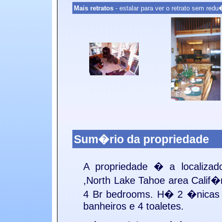
Mais retratos
- estalar para ver o retrato sem re
Sum�rio da propriedade
A propriedade � a
localiza
,North Lake Tahoe area
Calif�
4 Br bedrooms. H� 2 �nicas 
banheiros e 4 toaletes.