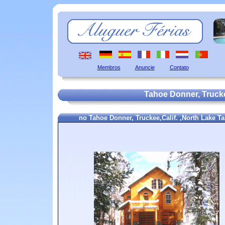
Membros
Anuncie
Contato
Tahoe Donner, Truckee
no Tahoe Donner, Truckee,Calif. ,North Lake T