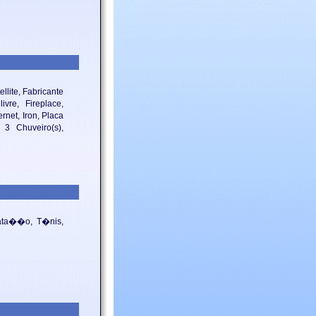
llite, Fabricante
vre, Fireplace,
net, Iron, Placa
 3 Chuveiro(s),
Nata��o, T�nis,