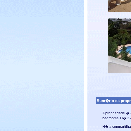
Sum�rio da propr
A propriedade �
bedrooms. H� 2 �
H� a
compartilh