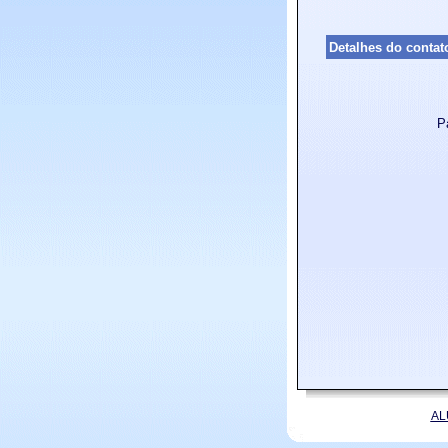
Detalhes do contat
P
AL