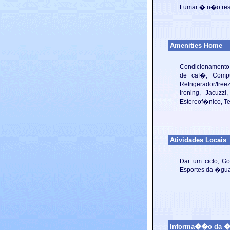
Fumar �
n�o res
Amenities Home
Condicionamento d
de caf�, Comput
Refrigerador/free
Ironing, Jacuzzi
Estereof�nico, Te
Atividades Locais
Dar um ciclo, Go
Esportes da �gua,
Informa��o da �