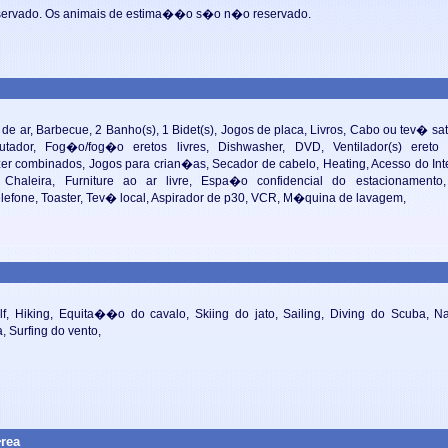
ervado. Os animais de estima��o s�o
n�o reservado.
e ar, Barbecue, 2 Banho(s), 1 Bidet(s), Jogos de placa, Livros, Cabo ou tev� sate
ador, Fog�o/fog�o eretos livres, Dishwasher, DVD, Ventilador(s) ereto li
zer combinados, Jogos para crian�as, Secador de cabelo, Heating, Acesso do Inter
, Chaleira, Furniture ao ar livre, Espa�o confidencial do estacionamento,
lefone, Toaster, Tev� local, Aspirador de p30, VCR, M�quina de lavagem,
lf, Hiking, Equita��o do cavalo, Skiing do jato, Sailing, Diving do Scuba, 
 Surfing do vento,
rea