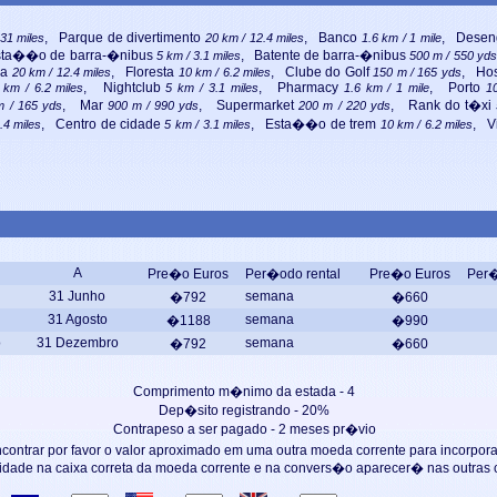
, Parque de divertimento
, Banco
, Desen
31 miles
20 km / 12.4 miles
1.6 km / 1 mile
sta��o de barra-�nibus
, Batente de barra-�nibus
5 km / 3.1 miles
500 m / 550 yds
ma
, Floresta
, Clube do Golf
, Hos
20 km / 12.4 miles
10 km / 6.2 miles
150 m / 165 yds
, Nightclub
, Pharmacy
, Porto
 km / 6.2 miles
5 km / 3.1 miles
1.6 km / 1 mile
1
, Mar
, Supermarket
, Rank do t�xi
m / 165 yds
900 m / 990 yds
200 m / 220 yds
, Centro de cidade
, Esta��o de trem
, V
.4 miles
5 km / 3.1 miles
10 km / 6.2 miles
A
Pre�o Euros
Per�odo rental
Pre�o Euros
Per�
31
Junho
semana
�792
�660
31
Agosto
semana
�1188
�990
o
31
Dezembro
semana
�792
�660
Comprimento m�nimo da estada - 4
Dep�sito registrando - 20%
Contrapeso a ser pagado -
2 meses pr�vio
contrar por favor o valor aproximado em uma outra moeda corrente para incorpora
idade na caixa correta da moeda corrente e na convers�o aparecer� nas outras c