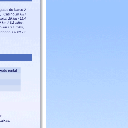
gates do barco
2
, Casino
20 km /
pital
20 km / 12.4
,
0 km / 6.2 miles
,
5 km / 3.1 miles
inhedo
1.6 km / 1
odo rental
r
aixas.