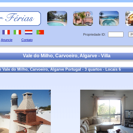
Propriedade ID:
Anuncie
Contato
Vale do Milho, Carvoeiro, Algarve -
Villa
o Vale do Milho, Carvoeiro, Algarve
Portugal - 3 quartos - Locais 6