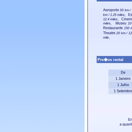
Aeroporto
50 km / 
, E
km / 1.25 miles
, Cine
12.4 miles
, Museu
miles
10
Restaurante
150 
Theatre
20 km / 12
,
mile
Pre�os rental
De
1
Janeiro
1
Julho
1
Setembr
En
a quant