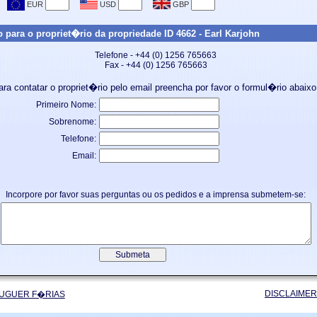
o para o propriet�rio da propriedade ID 4662 - Earl Karjohn
Telefone - +44 (0) 1256 765663
Fax - +44 (0) 1256 765663
ara contatar o propriet�rio pelo email preencha por favor o formul�rio abaixo
Primeiro Nome:
Sobrenome:
Telefone:
Email:
Incorpore por favor suas perguntas ou os pedidos e a imprensa submetem-se:
DISCLAIMER
UGUER F�RIAS