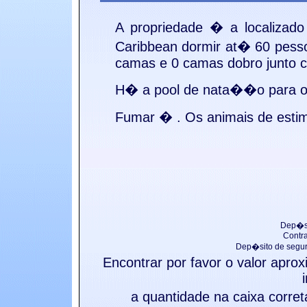
A propriedade � a
localizad
Caribbean
dormir at� 60 pess
camas e 0 camas dobro junto c
H� a
pool de nata��o para o
Fumar �
. Os animais de e
Dep�si
Contr
Dep�sito de segu
Encontrar por favor o valor apr
a quantidade na caixa corre