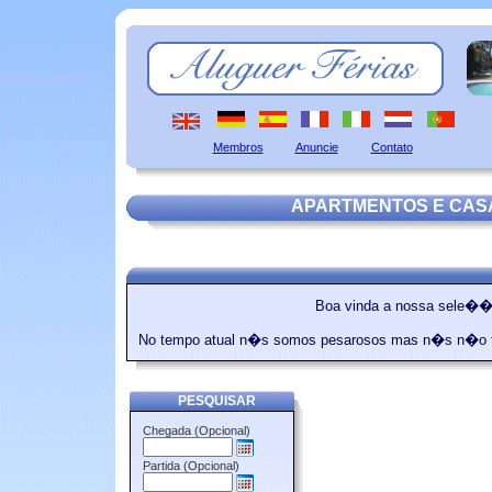
Membros
Anuncie
Contato
APARTMENTOS E CAS
Boa vinda a nossa sele��o
No tempo atual n�s somos pesarosos mas n�s n�o te
PESQUISAR
Chegada (Opcional)
Partida (Opcional)