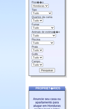
Posi��o
Tipo
Quartos da cama
Fumar
Animais de estima��o
Piscina
Praia
Golfe
Campo
PROPRIET�RIOS
Anuncie seu casa ou
apartamento para
alugar em Honduras