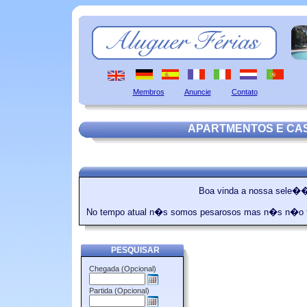
Membros
Anuncie
Contato
APARTMENTOS E CAS
Boa vinda a nossa sele��o
No tempo atual n�s somos pesarosos mas n�s n�o tem
PESQUISAR
Chegada (Opcional)
Partida (Opcional)