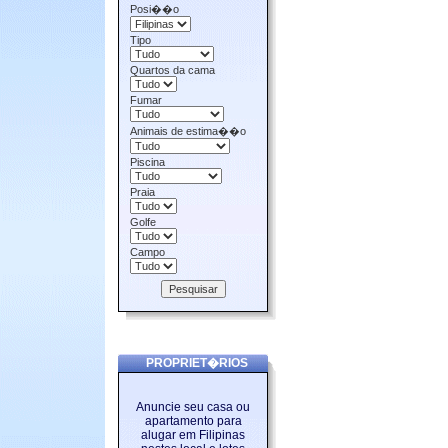
Posi��o
Tipo
Quartos da cama
Fumar
Animais de estima��o
Piscina
Praia
Golfe
Campo
PROPRIET�RIOS
Anuncie seu casa ou
apartamento para
alugar em Filipinas