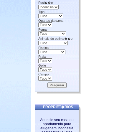
Posi��o
Tipo
Quartos da cama
Fumar
Animais de estima��o
Piscina
Praia
Golfe
Campo
PROPRIET�RIOS
Anuncie seu casa ou
apartamento para
alugar em Indonesia