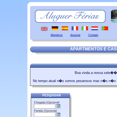
Membros
Anuncie
Contato
APARTMENTOS E CAS
Boa vinda a nossa sele��o
No tempo atual n�s somos pesarosos mas n�s n�o te
PESQUISAR
Chegada (Opcional)
Partida (Opcional)