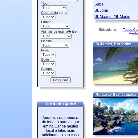
Tipo
Saba
St. John
Quartos da cama
St. Maarten/St. Martin
Fumar
Seleccionar:
Todos Car
Animais de estima��o
Renta
Piscina
St James, Barbados
Praia
Golfe
Campo
Runaway Bay, Jamaica
PROPRIET�RIOS
Anuncie seu repouso
do feriado para alugar
em no Caribe nestes
local e lotes mais
adicionando seu casa