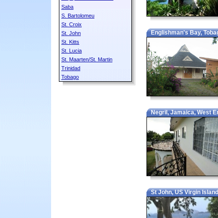
Saba
S. Bartolomeu
St. Croix
Englishman's Bay, Tobag
St. John
St. Kitts
St. Lucia
St. Maarten/St. Martin
Trinidad
Tobago
Negril, Jamaica, West E
St John, US Virgin Island