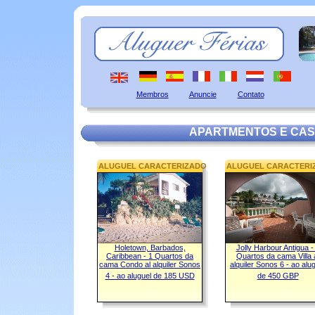
Membros
Anuncie
Contato
APARTMENTOS E CAS
ALUGUEL CARACTERIZADO
ALUGUEL CARACTERI
Holetown, Barbados,
Jolly Harbour Antigua -
Caribbean - 1 Quartos da
Quartos da cama Villa 
cama Condo al alquiler Sonos
alquiler Sonos 6 - ao alu
4 - ao aluguel de 185 USD
de 450 GBP