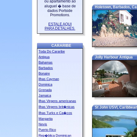
ou apartamento ao
aluguel � base de
Holetown, Barbados, Ca
dados Portside
Promotions.
ESTALE AQUI
PARA DETALHES.
CARARIBE
Toda Do Cararibe
Antigua
Jolly Harbour Antigua
Bahamas
Barbados
Bonaire
Ilhas Cayman
Dominica
Grenada
Jamaica
Ilhas Virgens americanas
Ilhas Virgens brit�nicas
St John USVI, Caribbea
Ilhas Turks e Ca�cos
Margarita
Nevis
Puerto Rico
Rep�blica Dominican