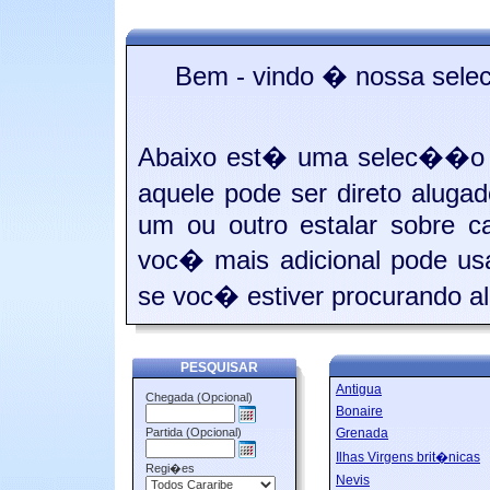
Bem - vindo � nossa sele
Abaixo est� uma selec��o 
aquele pode ser direto aluga
um ou outro estalar sobre c
voc� mais adicional pode us
se voc� estiver procurando al
PESQUISAR
Antigua
Chegada (Opcional)
Bonaire
Partida (Opcional)
Grenada
Ilhas Virgens brit�nicas
Regi�es
Nevis