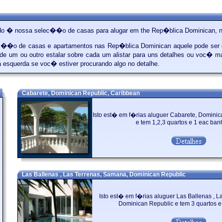
do � nossa selec��o de casas para alugar em the Rep�blica Dominican, n
��o de casas e apartamentos nas Rep�blica Dominican aquele pode ser d
de um ou outro estalar sobre cada um alistar para uns detalhes ou voc� ma
 esquerda se voc� estiver procurando algo no detalhe.
Cabarete, Dominican Republic, Caribbean
Isto est� em f�rias aluguer Cabarete, Dominic
e tem 1,2,3 quartos e 1 eac banh
Las Ballenas , Las Terrenas, Samana, Dominican Republic
Isto est� em f�rias aluguer Las Ballenas , 
Dominican Republic e tem 3 quartos e 