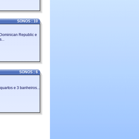
SONOS : 10
 Dominican Republic e
...
SONOS : 6
quartos e 3 banheiros...