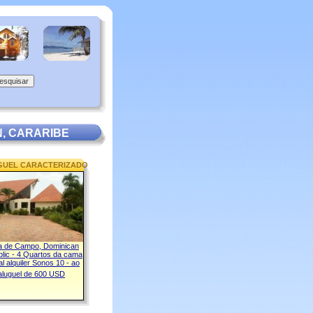
, CARARIBE
GUEL CARACTERIZADO
 de Campo, Dominican
lic - 4 Quartos da cama
 al alquiler Sonos 10 - ao
aluguel de 600 USD