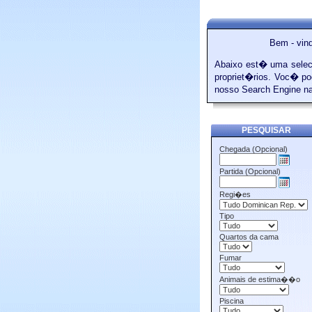
Bem - vin
Abaixo est� uma selec
propriet�rios. Voc� po
nosso Search Engine na
PESQUISAR
Chegada (Opcional)
Partida (Opcional)
Regi�es
Tipo
Quartos da cama
Fumar
Animais de estima��o
Piscina