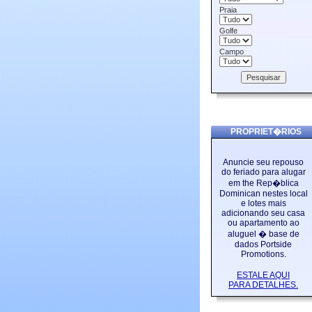
Praia
Golfe
Campo
PROPRIET�RIOS
Anuncie seu repouso
do feriado para alugar
em the Rep�blica
Dominican nestes local
e lotes mais
adicionando seu casa
ou apartamento ao
aluguel � base de
dados Portside
Promotions.
ESTALE AQUI
PARA DETALHES.