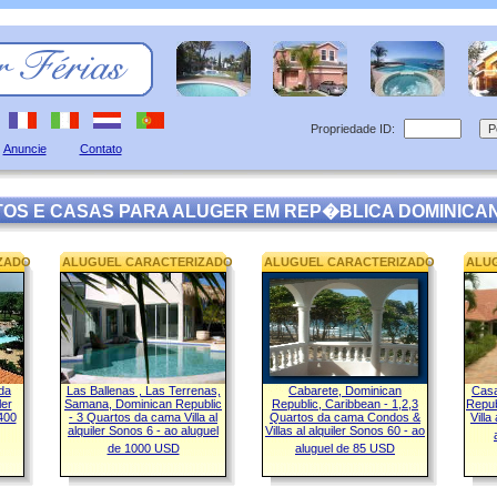
Propriedade ID:
Anuncie
Contato
OS E CASAS PARA ALUGER EM REP�BLICA DOMINICAN
ZADO
ALUGUEL CARACTERIZADO
ALUGUEL CARACTERIZADO
ALU
da
Las Ballenas , Las Terrenas,
Cabarete, Dominican
Casa
ler
Samana, Dominican Republic
Republic, Caribbean - 1,2,3
Repub
400
- 3 Quartos da cama Villa al
Quartos da cama Condos &
Villa
alquiler Sonos 6 - ao aluguel
Villas al alquiler Sonos 60 - ao
de 1000 USD
aluguel de 85 USD