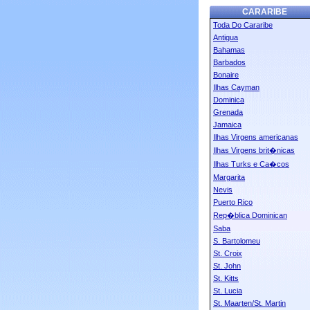
CARARIBE
Toda Do Cararibe
Antigua
Bahamas
Barbados
Bonaire
Ilhas Cayman
Dominica
Grenada
Jamaica
Ilhas Virgens americanas
Ilhas Virgens brit�nicas
Ilhas Turks e Ca�cos
Margarita
Nevis
Puerto Rico
Rep�blica Dominican
Saba
S. Bartolomeu
St. Croix
St. John
St. Kitts
St. Lucia
St. Maarten/St. Martin