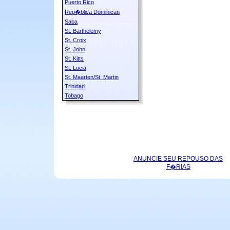
Puerto Rico
Rep�blica Dominican
Saba
St. Barthelemy
St. Croix
St. John
St. Kitts
St. Lucia
St. Maarten/St. Martin
Trinidad
Tobago
ANUNCIE SEU REPOUSO DAS
F�RIAS