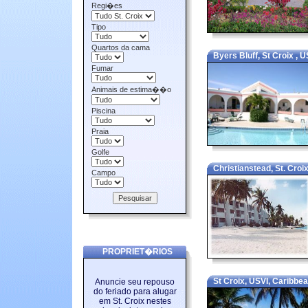
Regi�es
Tipo
Quartos da cama
Byers Bluff, St Croix , U
Fumar
Animais de estima��o
Piscina
Praia
Golfe
Christianstead, St. Croix
Campo
PROPRIET�RIOS
St Croix, USVI, Caribbe
Anuncie seu repouso
do feriado para alugar
em St. Croix nestes