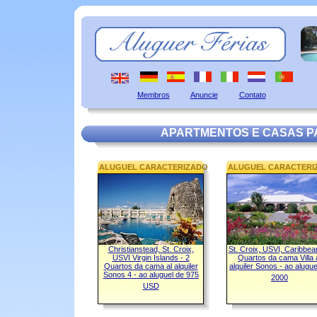
Membros
Anuncie
Contato
APARTMENTOS E CASAS PA
ALUGUEL CARACTERIZADO
ALUGUEL CARACTERI
Christianstead, St. Croix,
St. Croix, USVI, Caribbea
USVI Virgin Islands - 2
Quartos da cama Villa 
Quartos da cama al alquiler
alquiler Sonos - ao alugue
Sonos 4 - ao aluguel de 975
2000
USD