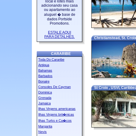
local e lotes mais
adicionando seu casa
ou apartamento ao
aluguel � base de
dados Portside
Promotions.
ESTALE AQUI
PARA DETALHES.
Christianstead, St. Croix
CARARIBE
Toda Do Cararibe
Antigua
Bahamas
Barbados
Bonaire
Consoles De Cayman
St Croix , USVI, Caribbe
Dominica
Grenada
Jamaica
Ilhas Virgens americanas
Ilhas Virgens brit�nicas
Ilhas Turks e Ca�cos
Margarita
Nevis