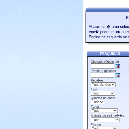
B
Abaixo est� uma selec�
Voc� pode um ou outro 
Engine na esquerda se 
PESQUISAR
Chegada (Opcional)
Partida (Opcional)
Regi�es
Tipo
Quartos da cama
Fumar
Animais de estima��o
Piscina