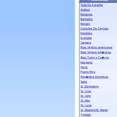
CARARIBE
Toda Do Cararibe
Antigua
Bahamas
Barbados
Bonaire
Consoles De Cayman
Dominica
Grenada
Jamaica
Ilhas Virgens americanas
Ilhas Virgens brit�nicas
Ilhas Turks e Ca�cos
Margarita
Nevis
Puerto Rico
Rep�blica Dominican
Saba
St. Barthelemy
St. Croix
St. John
St. Kitts
St. Lucia
St. Maarten/St. Martin
Trinidad