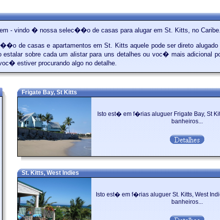
em - vindo � nossa selec��o de casas para alugar em St. Kitts, no Caribe
�o de casas e apartamentos em St. Kitts aquele pode ser direto alugado 
estalar sobre cada um alistar para uns detalhes ou voc� mais adicional 
voc� estiver procurando algo no detalhe.
Frigate Bay, St Kitts
Isto est� em f�rias aluguer Frigate Bay, St Kit
banheiros...
St. Kitts, West Indies
Isto est� em f�rias aluguer St. Kitts, West Ind
banheiros...