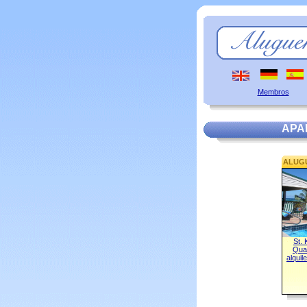
Membros
APA
ALUG
St. 
Quar
alquil