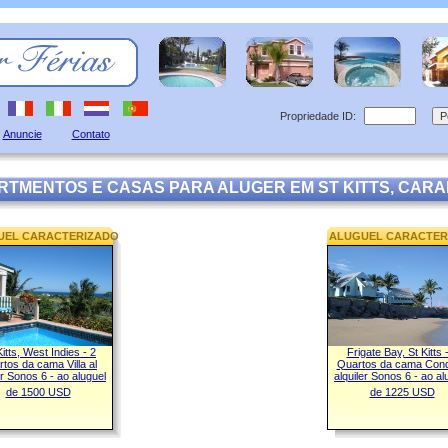
Propriedade ID:
Anuncie
Contato
RTMENTOS E CASAS PARA ALUGER EM ST KITTS, CARA
UEL CARACTERIZADO
ALUGUEL CARACTER
Kitts, West Indies - 2
Frigate Bay, St Kitts 
tos da cama Villa al
Quartos da cama Cond
er Sonos 6 - ao aluguel
alquiler Sonos 6 - ao al
de 1500 USD
de 1225 USD