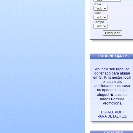
Praia
Golfe
Campo
PROPRIET�RIOS
Anuncie seu repouso
do feriado para alugar
em St. Kitts nestes local
e lotes mais
adicionando seu casa
ou apartamento ao
aluguel � base de
dados Portside
Promotions.
ESTALE AQUI
PARA DETALHES.