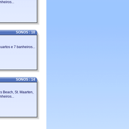
nheiros...
SONOS : 10
uartos e 7 banheiros...
SONOS : 14
s Beach, St. Maarten,
heiros...