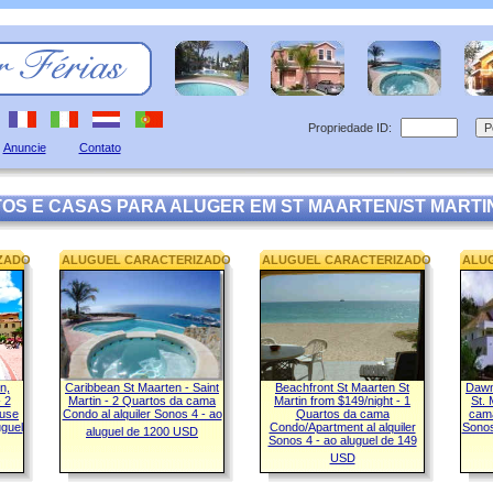
Propriedade ID:
Anuncie
Contato
S E CASAS PARA ALUGER EM ST MAARTEN/ST MARTI
ZADO
ALUGUEL CARACTERIZADO
ALUGUEL CARACTERIZADO
ALU
n,
Caribbean St Maarten - Saint
Beachfront St Maarten St
Dawn
- 2
Martin - 2 Quartos da cama
Martin from $149/night - 1
St. 
ouse
Condo al alquiler Sonos 4 - ao
Quartos da cama
cama
uguel
Condo/Apartment al alquiler
Sonos
aluguel de 1200 USD
Sonos 4 - ao aluguel de 149
USD