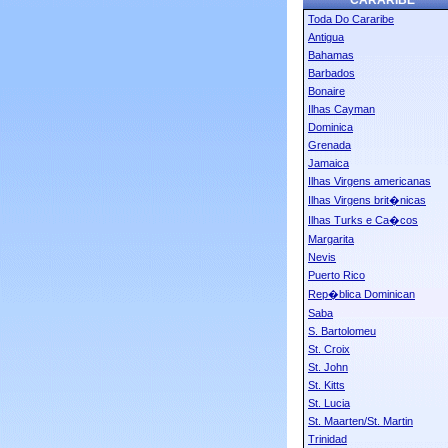
CARARIBE
Toda Do Cararibe
Antigua
Bahamas
Barbados
Bonaire
Ilhas Cayman
Dominica
Grenada
Jamaica
Ilhas Virgens americanas
Ilhas Virgens brit�nicas
Ilhas Turks e Ca�cos
Margarita
Nevis
Puerto Rico
Rep�blica Dominican
Saba
S. Bartolomeu
St. Croix
St. John
St. Kitts
St. Lucia
St. Maarten/St. Martin
Trinidad