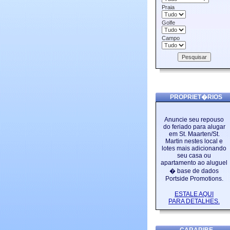
Praia
Golfe
Campo
PROPRIET�RIOS
Anuncie seu repouso
do feriado para alugar
em St. Maarten/St.
Martin nestes local e
lotes mais adicionando
seu casa ou
apartamento ao aluguel
� base de dados
Portside Promotions.
ESTALE AQUI
PARA DETALHES.