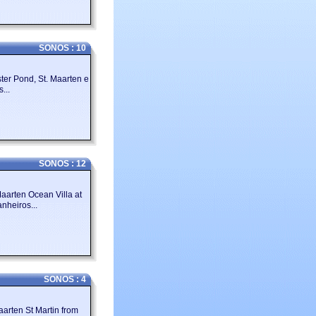
SONOS : 10
er Pond, St. Maarten e
...
SONOS : 12
aarten Ocean Villa at
nheiros...
SONOS : 4
arten St Martin from