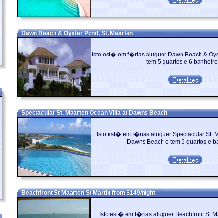
Dawn Beach & Oyster Pond, St. Maarten
Isto est� em f�rias aluguer Dawn Beach & Oyst
tem 5 quartos e 6 banheiros
Spectacular St. Maarten Ocean Villa at Dawns Beach
Isto est� em f�rias aluguer Spectacular St. M
Dawns Beach e tem 6 quartos e ba
Beachfront St Maarten St Martin from $149/night
Isto est� em f�rias aluguer Beachfront St Ma