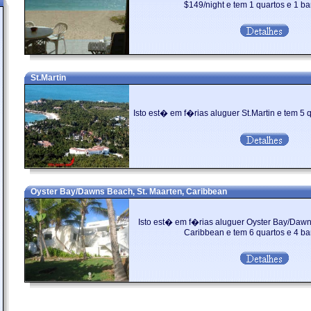
$149/night e tem 1 quartos e 1 ba
St.Martin
Isto est� em f�rias aluguer St.Martin e tem 5 q
Oyster Bay/Dawns Beach, St. Maarten, Caribbean
Isto est� em f�rias aluguer Oyster Bay/Dawn
Caribbean e tem 6 quartos e 4 ban