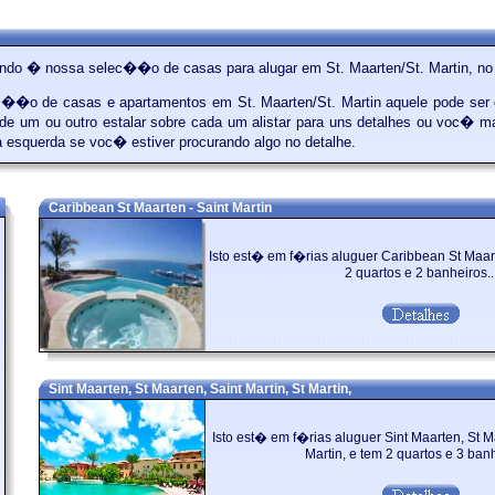
ndo � nossa selec��o de casas para alugar em St. Maarten/St. Martin, no 
��o de casas e apartamentos em St. Maarten/St. Martin aquele pode ser d
de um ou outro estalar sobre cada um alistar para uns detalhes ou voc� ma
 esquerda se voc� estiver procurando algo no detalhe.
Caribbean St Maarten - Saint Martin
Isto est� em f�rias aluguer Caribbean St Maart
2 quartos e 2 banheiros..
Sint Maarten, St Maarten, Saint Martin, St Martin,
Isto est� em f�rias aluguer Sint Maarten, St Ma
Martin, e tem 2 quartos e 3 banh