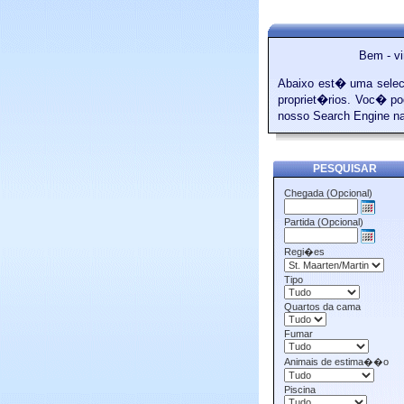
Bem - vi
Abaixo est� uma selec
propriet�rios. Voc� po
nosso Search Engine na
PESQUISAR
Chegada (Opcional)
Partida (Opcional)
Regi�es
Tipo
Quartos da cama
Fumar
Animais de estima��o
Piscina