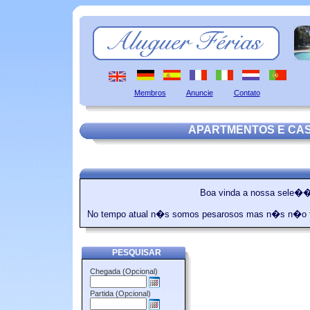
Membros
Anuncie
Contato
APARTMENTOS E CA
Boa vinda a nossa sele��
No tempo atual n�s somos pesarosos mas n�s n�o te
PESQUISAR
Chegada (Opcional)
Partida (Opcional)