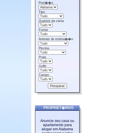
Posi��o
Tipo
Quartos da cama
Fumar
Animais de estima��o
Piscina
Praia
Golfe
Campo
PROPRIET�RIOS
Anuncie seu casa ou
apartamento para
alugar em Alabama