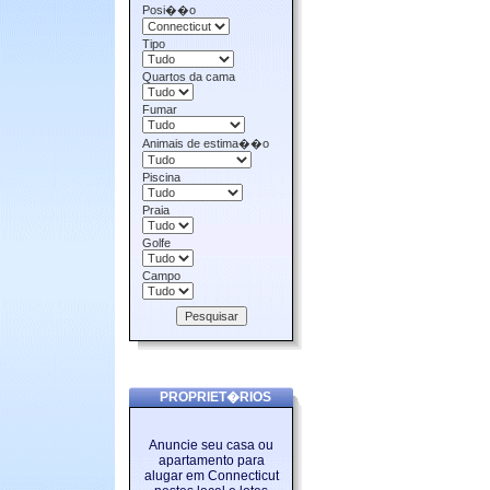
Posi��o
Tipo
Quartos da cama
Fumar
Animais de estima��o
Piscina
Praia
Golfe
Campo
PROPRIET�RIOS
Anuncie seu casa ou
apartamento para
alugar em Connecticut