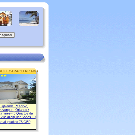
GUEL CARACTERIZADO
Highlands Reserve,
avenport, Orlando /
simmee - 5 Quartos da
Villa al alquiler Sonos 10
ao aluguel de 75 GBP