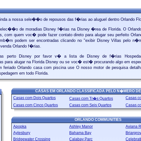
inda a nossa sele��o de repousos das f�rias ao aluguel dentro Orlando Flo
elec��o de moradias Disney f�rias na Disney �rea de Florida. O Orlando 
os, com quem voc� pode fazer contato direto para alugar seu perfeito Orlan
amb�m podem ser encontradas clicando no "exibir Disney Villas pelo n�m
venda Orlando f�rias.
ias perto Disney por favor v� a lista de Disney de f�rias Hospeda
 para alugar na Florida Disney ou se voc� est� procurando algo em espec
m feriado Orlando casa com piscina use O nosso motor de pesquisa detalh
spedagem em todo Florida.
CASAS EM ORLANDO CLASSIFICADA PELO N�MERO D
Casas com Dois Quartos
Casas co
Casas com Tr�s Quartos
Casas com Cinco Quartos
Casas com Seis Quartos
Casas c
ORLANDO COMMUNITIES
Apopka
Ashley Manor
Aviana R
Aylesbury
Bahama Bay
Briargro
Bridgewater Crossing
Calabay Parc
Celebrat