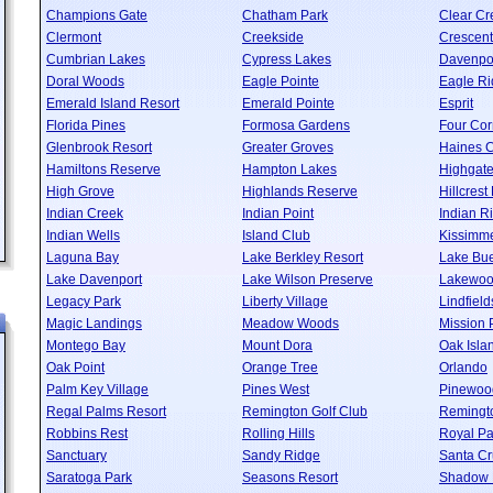
Champions Gate
Chatham Park
Clear Cr
Clermont
Creekside
Crescent
Cumbrian Lakes
Cypress Lakes
Davenpo
Doral Woods
Eagle Pointe
Eagle R
Emerald Island Resort
Emerald Pointe
Esprit
Florida Pines
Formosa Gardens
Four Cor
Glenbrook Resort
Greater Groves
Haines C
Hamiltons Reserve
Hampton Lakes
Highgate
High Grove
Highlands Reserve
Hillcrest
Indian Creek
Indian Point
Indian R
Indian Wells
Island Club
Kissimm
Laguna Bay
Lake Berkley Resort
Lake Bue
Lake Davenport
Lake Wilson Preserve
Lakewoo
Legacy Park
Liberty Village
Lindfield
Magic Landings
Meadow Woods
Mission 
Montego Bay
Mount Dora
Oak Isla
Oak Point
Orange Tree
Orlando
Palm Key Village
Pines West
Pinewoo
Regal Palms Resort
Remington Golf Club
Remingto
Robbins Rest
Rolling Hills
Royal P
Sanctuary
Sandy Ridge
Santa Cr
Saratoga Park
Seasons Resort
Shadow 