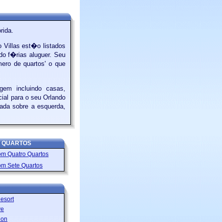
rida.
Villas est�o listados
do f�rias aluguer. Seu
ero de quartos' o que
gem incluindo casas,
ial para o seu Orlando
ada sobre a esquerda,
E QUARTOS
m Quatro Quartos
om Sete Quartos
esort
ve
ion