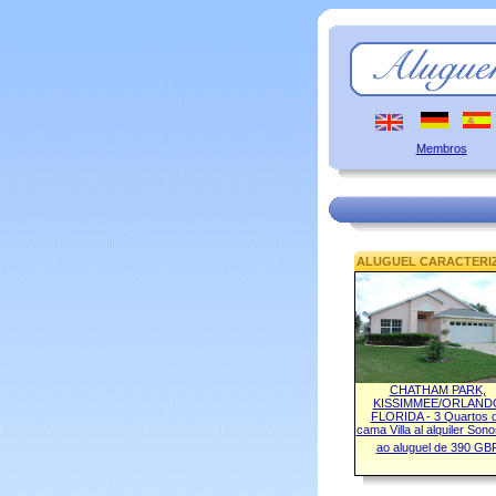
Membros
ALUGUEL CARACTERI
CHATHAM PARK,
KISSIMMEE/ORLAND
FLORIDA - 3 Quartos 
cama Villa al alquiler Sono
ao aluguel de 390 GB