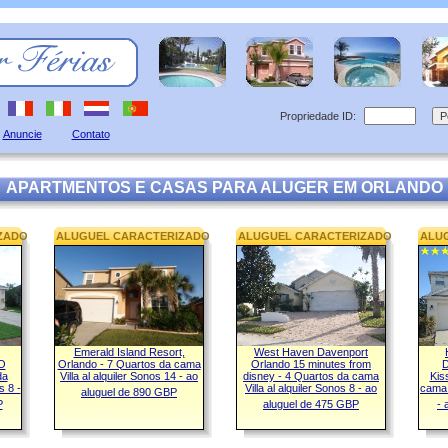
Propriedade ID:
Anuncie
Contato
APARTMENTOS E CASAS PARA ALUGER EM ORLANDO
ZADO
ALUGUEL CARACTERIZADO
ALUGUEL CARACTERIZADO
ALU
Emerald Island Resort,
West Haven Davenport
O
Orlando - 7 Quartos da cama
Orlando 15 minutes from
D
da
Villa al alquiler Sonos 14 - ao
disney - 4 Quartos da cama
Kis
s 8 -
Villa al alquiler Sonos 8 - ao
cama 
aluguel de 890 GBP
P
aluguel de 475 GBP
- 