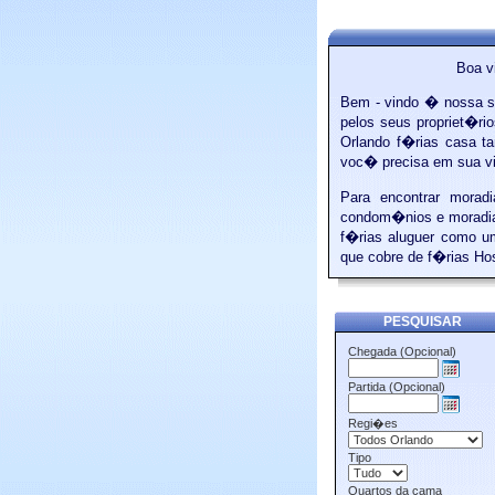
Boa v
Bem - vindo � nossa s
pelos seus propriet�ri
Orlando f�rias casa t
voc� precisa em sua vi
Para encontrar morad
condom�nios e moradias
f�rias aluguer como u
que cobre de f�rias Ho
PESQUISAR
Chegada (Opcional)
Partida (Opcional)
Regi�es
Tipo
Quartos da cama