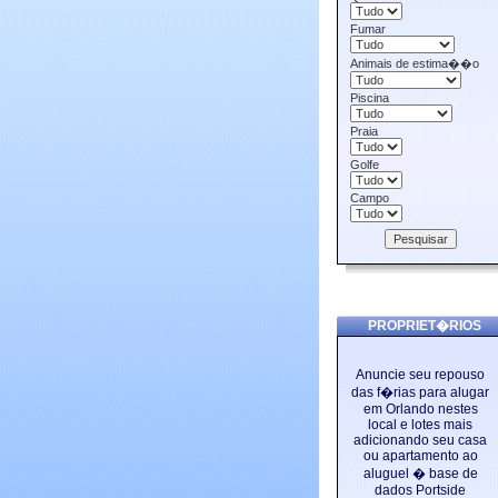
Fumar
Animais de estima��o
Piscina
Praia
Golfe
Campo
PROPRIET�RIOS
Anuncie seu repouso
das f�rias para alugar
em Orlando nestes
local e lotes mais
adicionando seu casa
ou apartamento ao
aluguel � base de
dados Portside