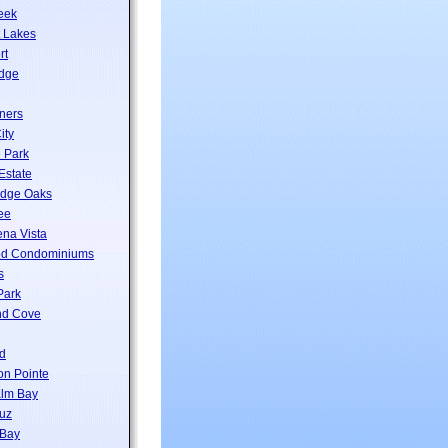
eek
 Lakes
rt
idge
ners
ity
 Park
 Estate
idge Oaks
ee
na Vista
d Condominiums
s
Park
nd Cove
d
n Pointe
alm Bay
uz
Bay