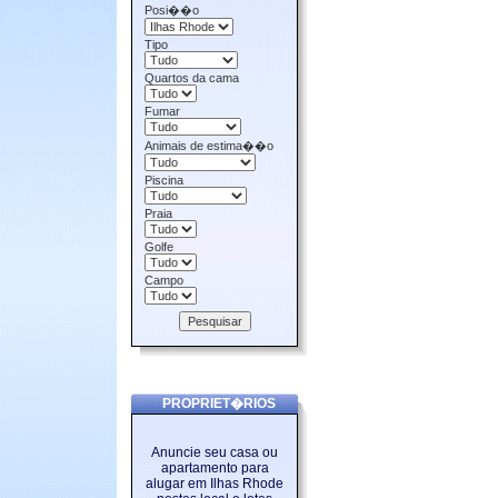
Posi��o
Tipo
Quartos da cama
Fumar
Animais de estima��o
Piscina
Praia
Golfe
Campo
PROPRIET�RIOS
Anuncie seu casa ou
apartamento para
alugar em Ilhas Rhode