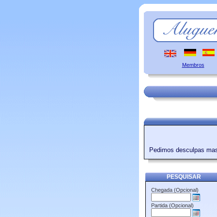
Membros
Pedimos desculpas ma
PESQUISAR
Chegada (Opcional)
Partida (Opcional)