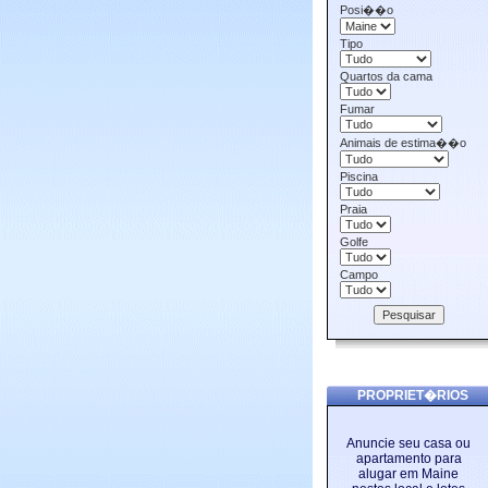
Posi��o
Tipo
Quartos da cama
Fumar
Animais de estima��o
Piscina
Praia
Golfe
Campo
PROPRIET�RIOS
Anuncie seu casa ou
apartamento para
alugar em Maine