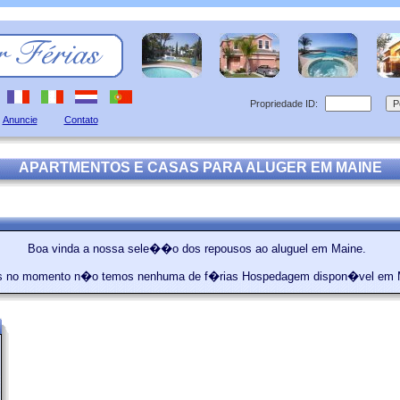
Propriedade ID:
Anuncie
Contato
APARTMENTOS E CASAS PARA ALUGER EM MAINE
Boa vinda a nossa sele��o dos repousos ao aluguel em Maine.
s no momento n�o temos nenhuma de f�rias Hospedagem dispon�vel em 