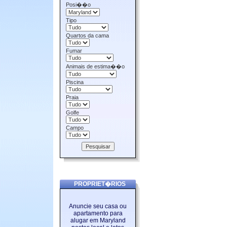
Posi��o
Tipo
Quartos da cama
Fumar
Animais de estima��o
Piscina
Praia
Golfe
Campo
PROPRIET�RIOS
Anuncie seu casa ou
apartamento para
alugar em Maryland