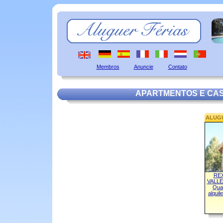
Membros
Anuncie
Contato
APARTMENTOS E CA
ALUG
RE
VALLE
Quar
alquil