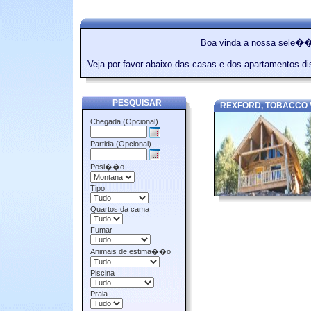
Boa vinda a nossa sele��
Veja por favor abaixo das casas e dos apartamentos 
PESQUISAR
REXFORD, TOBACCO V
Chegada (Opcional)
Partida (Opcional)
Posi��o
Tipo
Quartos da cama
Fumar
Animais de estima��o
Piscina
Praia