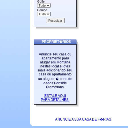
Golfe
Campo
PROPRIET�RIOS
Anuncie seu casa ou
apartamento para
alugar em Montana
nestes local e lotes
mais adicionando seu
casa ou apartamento
ao aluguel � base de
dados Portside
Promotions.
ESTALE AQUI
PARA DETALHES.
ANUNCIE A SUA CASA DE F�RIAS