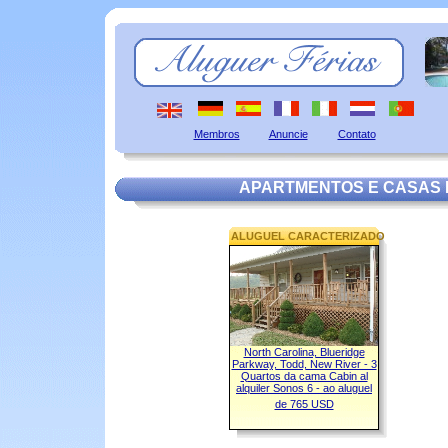
Membros
Anuncie
Contato
APARTMENTOS E CASAS 
ALUGUEL CARACTERIZADO
North Carolina, Blueridge
Parkway, Todd, New River - 3
Quartos da cama Cabin al
alquiler Sonos 6 - ao aluguel
de 765 USD