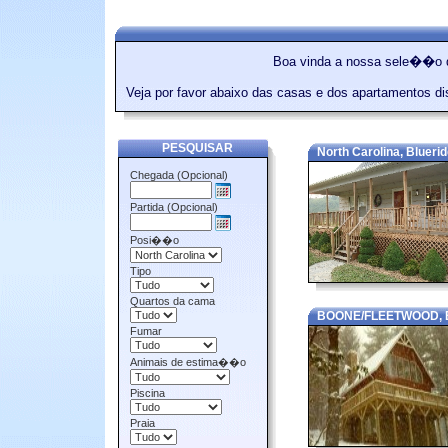
Boa vinda a nossa sele��o d
Veja por favor abaixo das casas e dos apartamentos d
PESQUISAR
North Carolina, Bluerid
Chegada (Opcional)
Partida (Opcional)
Posi��o
Tipo
Quartos da cama
BOONE/FLEETWOOD, B
Fumar
Animais de estima��o
Piscina
Praia