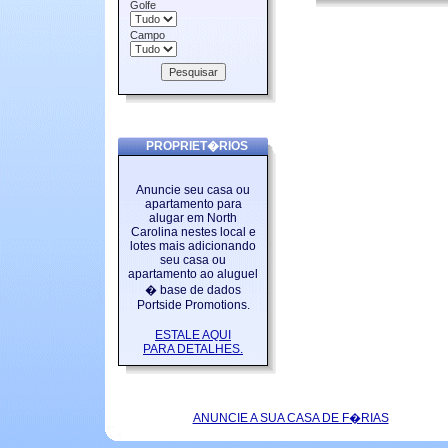
Golfe
Campo
PROPRIET�RIOS
Anuncie seu casa ou
apartamento para
alugar em North
Carolina nestes local e
lotes mais adicionando
seu casa ou
apartamento ao aluguel
� base de dados
Portside Promotions.
ESTALE AQUI
PARA DETALHES.
ANUNCIE A SUA CASA DE F�RIAS