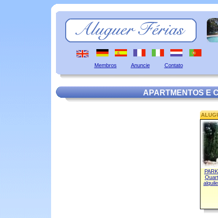
Membros
Anuncie
Contato
APARTMENTOS E 
ALUG
PARK 
Quart
alquil