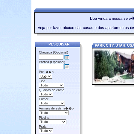
Boa vinda a nossa sele
Veja por favor abaixo das casas e dos apartamentos 
PESQUISAR
PARK CITY, UTAH, US
Chegada (Opcional)
Partida (Opcional)
Posi��o
Tipo
Quartos da cama
Fumar
Animais de estima��o
Piscina
Praia