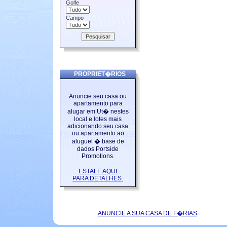
Golfe
Campo
PROPRIET�RIOS
Anuncie seu casa ou
apartamento para
alugar em Ut� nestes
local e lotes mais
adicionando seu casa
ou apartamento ao
aluguel � base de
dados Portside
Promotions.
ESTALE AQUI
PARA DETALHES.
ANUNCIE A SUA CASA DE F�RIAS