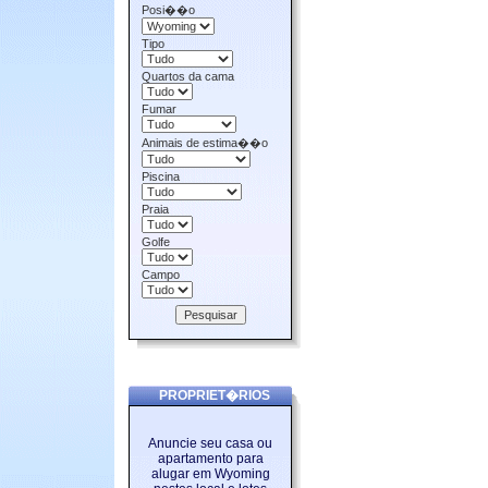
Posi��o
Tipo
Quartos da cama
Fumar
Animais de estima��o
Piscina
Praia
Golfe
Campo
PROPRIET�RIOS
Anuncie seu casa ou
apartamento para
alugar em Wyoming