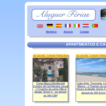
Membros
Anuncie
Contato
APARTMENTOS E CA
ALUGUEL CARACTERIZADO
ALUGUEL CARACTERI
Costa Blanca Benitachell
Cabo Roig, Torrevieja, C
Cumbre del Sol Moraira Javea
Blanca - 2 Quartos da c
- 2 Quartos da cama Villa al
House al alquiler Sonos 5
alquiler Sonos 5 - ao aluguel
aluguel de 200 Euros
de 399 GBP