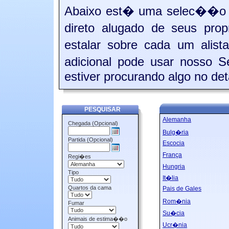
Abaixo est� uma selec��o d
direto alugado de seus pro
estalar sobre cada um alis
adicional pode usar nosso 
estiver procurando algo no det
PESQUISAR
Alemanha
Chegada (Opcional)
Bulg�ria
Partida (Opcional)
Escocia
França
Regi�es
Hungria
Tipo
It�lia
Quartos da cama
Pais de Gales
Rom�nia
Fumar
Su�cia
Animais de estima��o
Ucr�nia