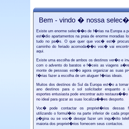
Bem - vindo � nossa selec�
Existe um enorme selec��o de f�rias na Europa a pa
est�dio apartamentos na praia de enorme moradias l
tudo no pa�s. O que quer que voc� est� procur
caminho do feriado acomoda��o voc� vai encontr
aqui.
Existe uma escolha de ambos os destinos ver�o e in
com o advento do baratos e f�ceis as viagens a�r
monte de pessoas est�o agora organizar as suas pr
f�rias fazer a escolha de um aluguer f�rias ideais.
Muitos dos destinos do Sul da Europa est�o a tornar
ano destinos para o sol solicitador enquanto o i
esportes entusiasta pode encontrar auto restaura��o
no ideal para gozar as suas localiza��es desporto.
Voc� pode contactar os propriet�rios dessas f
utilizando o formul�rio na parte inferior de cada prop
p�gina ou se voc� desejar fazer um inqu�rito tele
maioria dos propriet�rios fornecem seus contactos.