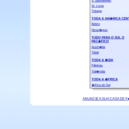
S. Bartolomeu
St. Lucia
Tobago
TODA A AM�RICA CEN
Belize
Nicar�gua
TUDO PARA O SUL O
PAC�FICO
Austr�lia
Tahiti
TODA A �SIA
Filipinas
Tail�ndia
TODA A �FRICA
�frica do Sul
ANUNCIE A SUA CASA DE F