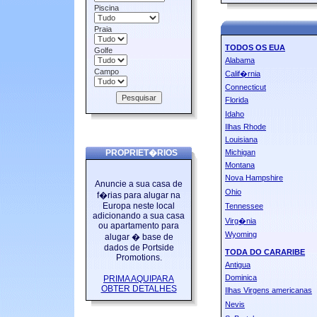
Piscina
Praia
TODOS OS EUA
Golfe
Alabama
Campo
Calif�rnia
Connecticut
Florida
Idaho
Ilhas Rhode
Louisiana
PROPRIET�RIOS
Michigan
Montana
Nova Hampshire
Anuncie a sua casa de
Ohio
f�rias para alugar na
Europa neste local
Tennessee
adicionando a sua casa
Virg�nia
ou apartamento para
Wyoming
alugar � base de
dados de Portside
TODA DO CARARIBE
Promotions.
Antigua
Dominica
PRIMA AQUIPARA
OBTER DETALHES
Ilhas Virgens americanas
Nevis