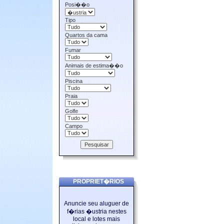
Posi��o
Tipo
Quartos da cama
Fumar
Animais de estima��o
Piscina
Praia
Golfe
Campo
PROPRIET�RIOS
Anuncie seu aluguer de
f�rias �ustria nestes
local e lotes mais