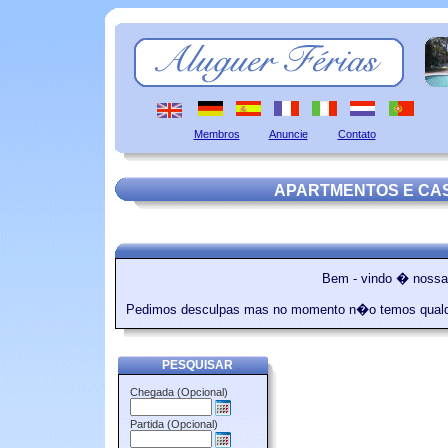
Membros
Anuncie
Contato
APARTMENTOS E CA
Bem - vindo � nossa
Pedimos desculpas mas no momento n�o temos qualqu
PESQUISAR
Chegada (Opcional)
Partida (Opcional)