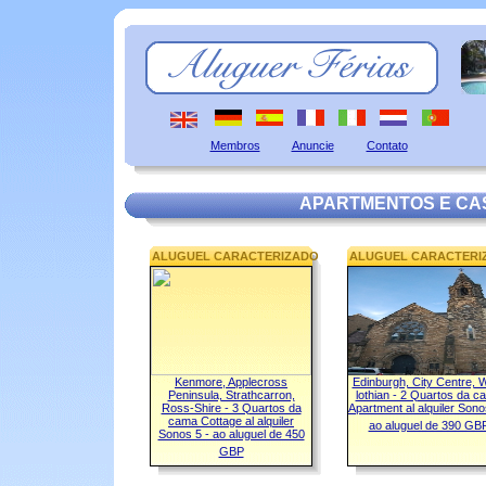
Membros
Anuncie
Contato
APARTMENTOS E CA
ALUGUEL CARACTERIZADO
ALUGUEL CARACTERI
Kenmore, Applecross
Edinburgh, City Centre, 
Peninsula, Strathcarron,
lothian - 2 Quartos da c
Ross-Shire - 3 Quartos da
Apartment al alquiler Sono
cama Cottage al alquiler
ao aluguel de 390 GB
Sonos 5 - ao aluguel de 450
GBP