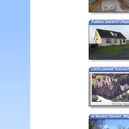
Aultbea Gairloch Ullapo
Loch Lomond Trossachs 
nr Newton Stewart, Wig