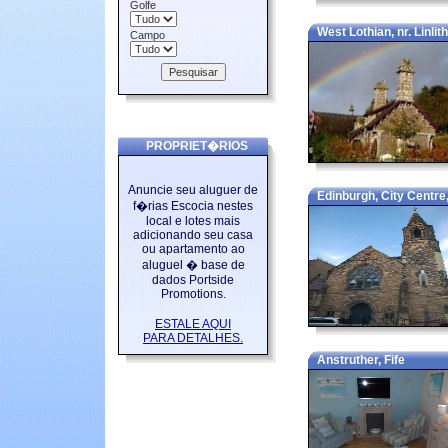
Golfe
West Lothian, nr. Linli
Campo
PROPRIET�RIOS
Anuncie seu aluguer de
Edinburgh, City Centre,
f�rias Escocia nestes
local e lotes mais
adicionando seu casa
ou apartamento ao
aluguel � base de
dados Portside
Promotions.
ESTALE AQUI
PARA DETALHES.
Anstruther, Fife