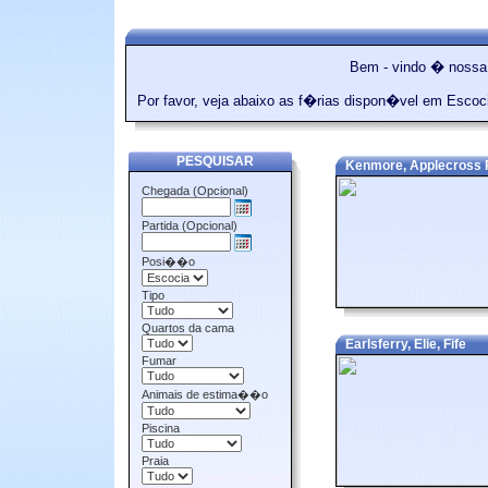
Bem - vindo � nossa
Por favor, veja abaixo as f�rias dispon�vel em Escoc
PESQUISAR
Kenmore, Applecross Pe
Chegada (Opcional)
Partida (Opcional)
Posi��o
Tipo
Quartos da cama
Earlsferry, Elie, Fife
Fumar
Animais de estima��o
Piscina
Praia