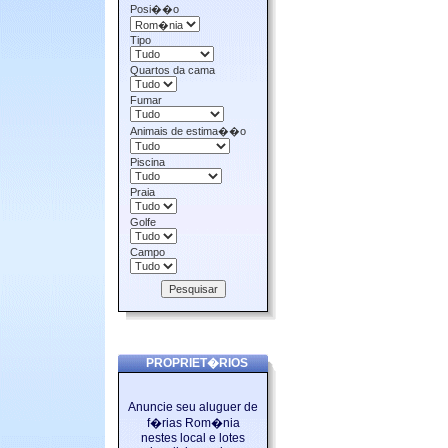
Posi��o
Tipo
Quartos da cama
Fumar
Animais de estima��o
Piscina
Praia
Golfe
Campo
PROPRIET�RIOS
Anuncie seu aluguer de
f�rias Rom�nia
nestes local e lotes