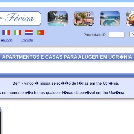
Propriedade ID:
Anuncie
Contato
APARTMENTOS E CASAS PARA ALUGER EM UCR�NIA
Bem - vindo � nossa selec��o de f�rias em the Ucr�nia.
 no momento n�o temos qualquer f�rias dispon�vel em the Ucr�nia.