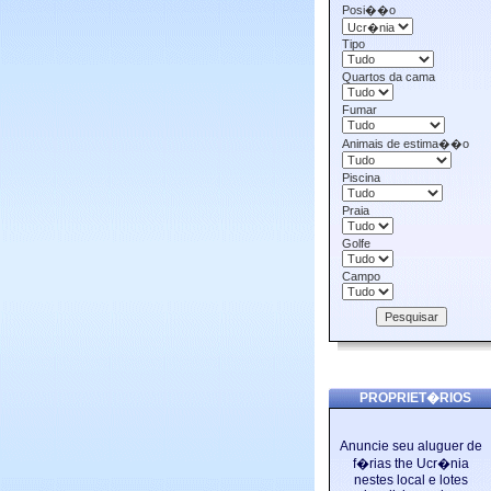
Posi��o
Tipo
Quartos da cama
Fumar
Animais de estima��o
Piscina
Praia
Golfe
Campo
PROPRIET�RIOS
Anuncie seu aluguer de
f�rias the Ucr�nia
nestes local e lotes