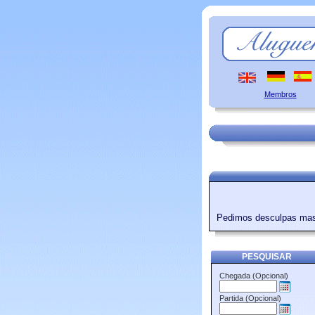
Membros
Pedimos desculpas mas
PESQUISAR
Chegada (Opcional)
Partida (Opcional)