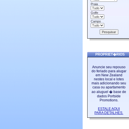
Praia
Golfe
Campo
PROPRIET�RIOS
Anuncie seu repouso
do feriado para alugar
em New Zealand
nestes local e lotes
mais adicionando seu
casa ou apartamento
ao aluguel � base de
dados Portside
Promotions.
ESTALE AQUI
PARA DETALHES.