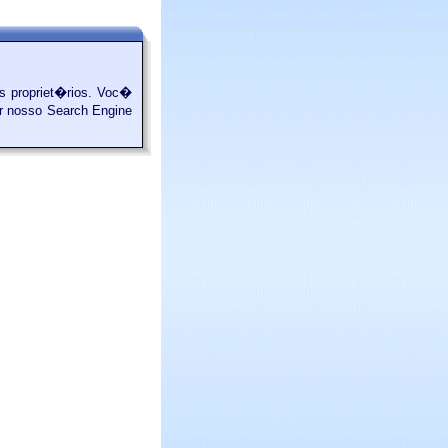
 propriet�rios. Voc�
ar nosso Search Engine