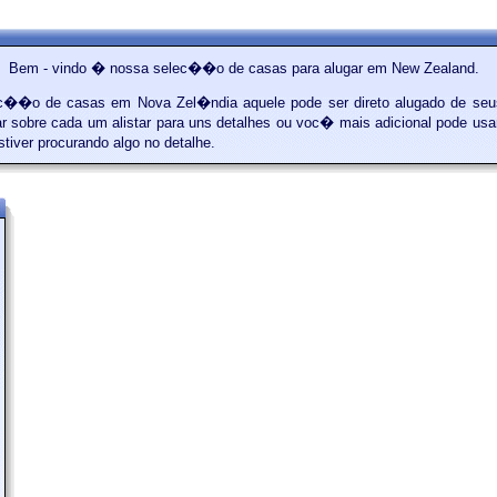
Bem - vindo � nossa selec��o de casas para alugar em New Zealand.
��o de casas em Nova Zel�ndia aquele pode ser direto alugado de seus
ar sobre cada um alistar para uns detalhes ou voc� mais adicional pode us
iver procurando algo no detalhe.