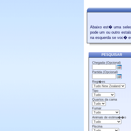
Abaixo est� uma selec
pode um ou outro estal
na esquerda se voc� est
PESQUISAR
Chegada (Opcional)
Partida (Opcional)
Regi�es
Tipo
Quartos da cama
Fumar
Animais de estima��o
Piscina