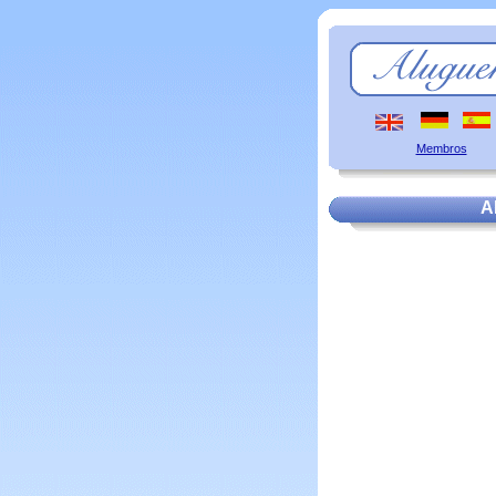
Membros
A