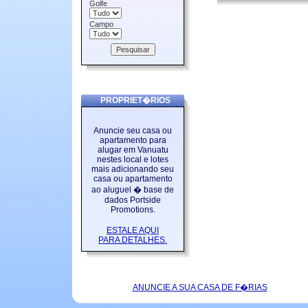
Golfe
Campo
PROPRIET�RIOS
Anuncie seu casa ou
apartamento para
alugar em Vanuatu
nestes local e lotes
mais adicionando seu
casa ou apartamento
ao aluguel � base de
dados Portside
Promotions.
ESTALE AQUI
PARA DETALHES.
ANUNCIE A SUA CASA DE F�RIAS