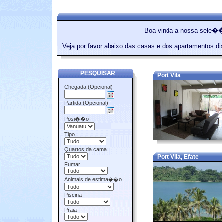
Boa vinda a nossa sele��
Veja por favor abaixo das casas e dos apartamentos d
PESQUISAR
Port Vila
Chegada (Opcional)
Partida (Opcional)
Posi��o
Tipo
Quartos da cama
Port Vila, Efate
Fumar
Animais de estima��o
Piscina
Praia