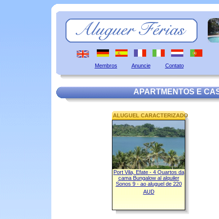
Membros
Anuncie
Contato
APARTMENTOS E CA
ALUGUEL CARACTERIZADO
Port Vila, Efate - 4 Quartos da
cama Bungalow al alquiler
Sonos 9 - ao aluguel de 220
AUD